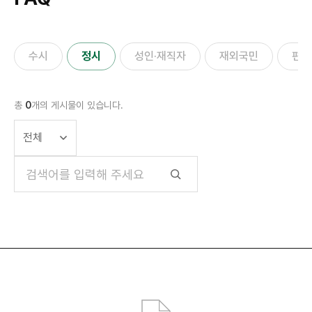
수시
정시
성인·재직자
재외국민
편입
총
0
개의 게시물이 있습니다.