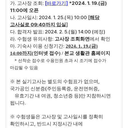
.
:
[
]
*2024. 1. 19.(
)
가
고사장 조회
바로가기
금
11:00
에 오픈
.
: 2024. 1. 25.(
) 10:00 [
나
고사일시
목
해당
09:40
]
고사실로
까지 입실
.
: 2024. 2. 5.(
) 14:00 (
)
다
합격자 발표
월
예정
.
:
라
수험생 유의사항
고사장 조회화면
에서 확인
.
마
기숙사 이용 신청기간:
2024. 1. 19.(금)
14:00까지
(인터넷 접수) / 본교 생활관 홈페이지
* 선착순 접수로 수용인원 초과 시 조기에 접수가
마감될 수 있음
,
※
본 실기고사는 별도의 수험표가 없으며
(
,
,
국가공인 신분증
주민등록증
운전면허증
,
)
유효기간 내 여권
청소년증 등
만 지참하시면
.
됩니다
※
수험생들은 고사장 및 고사일시를 정확히
,
확인하시고
반드시 지정시간 내에